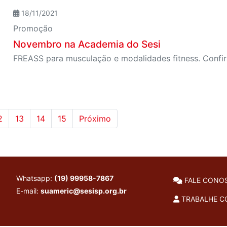
18/11/2021
Promoção
Novembro na Academia do Sesi
FREASS para musculação e modalidades fitness. Confir
2
13
14
15
Próximo
Whatsapp:
(19) 99958-7867
FALE CONO
E-mail:
suameric@sesisp.org.br
TRABALHE 