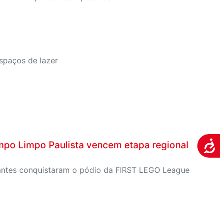
espaços de lazer
mpo Limpo Paulista vencem etapa regional
Aces
udantes conquistaram o pódio da FIRST LEGO League