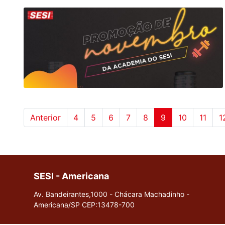
Anterior
4
5
6
7
8
9
10
11
1
SESI - Americana
Av. Bandeirantes,1000 - Chácara Machadinho -
Americana/SP
CEP:13478-700