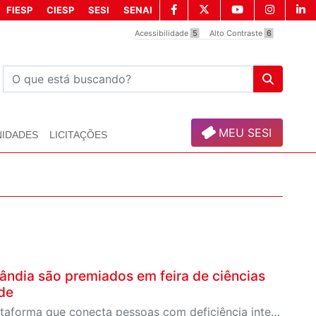
FIESP
CIESP
SESI
SENAI
Acessibilidade
5
Alto Contraste
6
MEU SESI
NIDADES
LICITAÇÕES
ândia são premiados em feira de ciências
de
Um aplicativo para a comunicação em Libras e uma plataforma que conecta pessoas com deficiência interessadas em praticar esportes foram as soluções premiadas