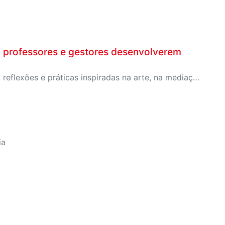
a professores e gestores desenvolverem
O curso tem carga horária de 5 horas e traz conteúdos, reflexões e práticas inspiradas na arte, na mediação e em metodologias inovadoras
ia