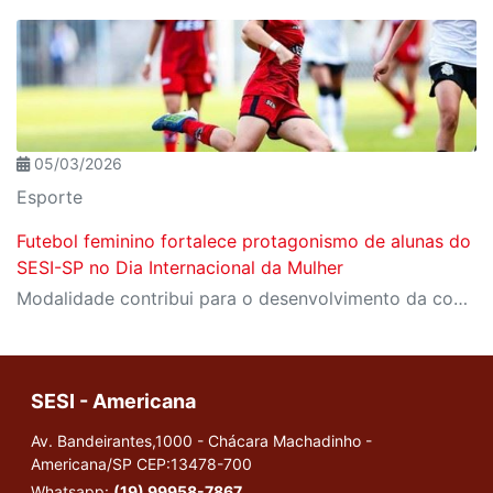
05/03/2026
Esporte
Futebol feminino fortalece protagonismo de alunas do
SESI-SP no Dia Internacional da Mulher
Modalidade contribui para o desenvolvimento da confiança, do trabalho em equipe e da autonomia de meninas nas unidades de Mauá e Americana
SESI - Americana
Av. Bandeirantes,1000 - Chácara Machadinho -
Americana/SP
CEP:13478-700
Whatsapp:
(19) 99958-7867