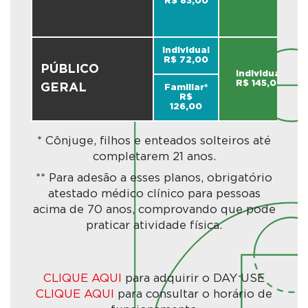
R$ 83,00
Individual
R$ 72,00
PÚBLICO
Individual
R$ 145,00
GERAL
Familiar*
R$
126,00
* Cônjuge, filhos e enteados solteiros até
completarem 21 anos.
** Para adesão a esses planos, obrigatório
atestado médico clínico para pessoas
acima de 70 anos, comprovando que pode
praticar atividade física.
CLIQUE AQUI
para adquirir o DAY USE
CLIQUE AQUI
para consultar o horário de