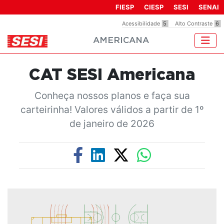
Observação:
FIESP
CIESP
SESI
SENAI
este
Acessibilidade
5
Alto Contraste
6
site
AMERICANA
inclui
um
sistema
CAT SESI Americana
de
acessibilidade.
Conheça nossos planos e faça sua
carteirinha! Valores válidos a partir de 1º
de janeiro de 2026