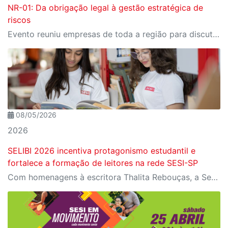
NR-01: Da obrigação legal à gestão estratégica de
riscos
Evento reuniu empresas de toda a região para discutir as recentes mudanças na legislação, assim como os desafios e caminhos no setor industrial.
08/05/2026
2026
SELIBI 2026 incentiva protagonismo estudantil e
fortalece a formação de leitores na rede SESI-SP
Com homenagens à escritora Thalita Rebouças, a Semana do Livro e da Biblioteca promove criatividade, produção autoral e diferentes formas de expressão entre estudantes da Educação Infantil à EJA