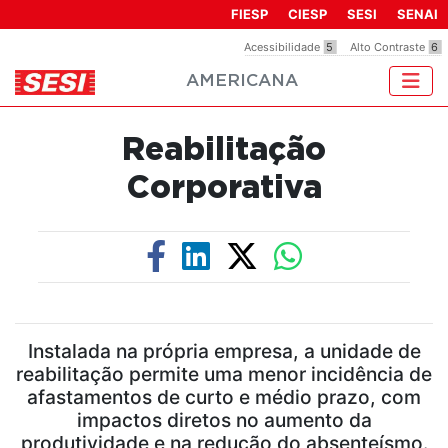
Observação:
FIESP
CIESP
SESI
SENAI
este
Acessibilidade
5
Alto Contraste
6
site
AMERICANA
inclui
um
sistema
Reabilitação
de
acessibilidade.
Corporativa
Instalada na própria empresa, a unidade de
reabilitação permite uma menor incidência de
afastamentos de curto e médio prazo, com
impactos diretos no aumento da
produtividade e na redução do absenteísmo.