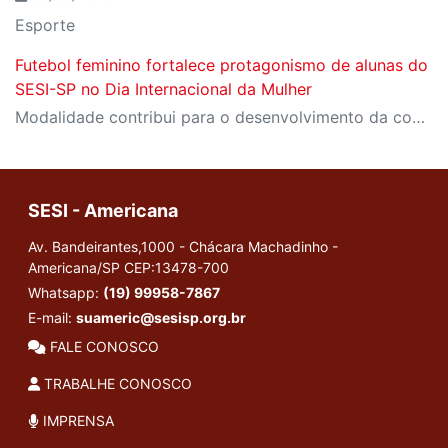
Esporte
Futebol feminino fortalece protagonismo de alunas do
SESI-SP no Dia Internacional da Mulher
Modalidade contribui para o desenvolvimento da confiança, do trabalho em equipe e da autonomia de meninas nas unidades de Mauá e Americana
SESI - Americana
Av. Bandeirantes,1000 - Chácara Machadinho -
Americana/SP
CEP:13478-700
Whatsapp:
(19) 99958-7867
E-mail:
suameric@sesisp.org.br
FALE CONOSCO
TRABALHE CONOSCO
IMPRENSA