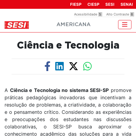
Observação:
FIESP
CIESP
SESI
SENAI
este
Acessibilidade
5
Alto Contraste
6
site
AMERICANA
inclui
um
sistema
Ciência e Tecnologia
de
acessibilidade.
A
Ciência e Tecnologia no sistema SESI-SP
promove
práticas pedagógicas inovadoras que incentivam a
resolução de problemas, a criatividade, a colaboração
e o pensamento crítico. Considerando as experiências
e preocupações dos estudantes nas discussões
colaborativas, o SESI-SP busca aproximar o
conhecimento acadêmico das soluções para a vida