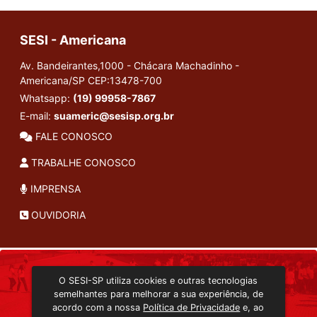
SESI - Americana
Av. Bandeirantes,1000 - Chácara Machadinho -
Americana/SP
CEP:13478-700
Whatsapp:
(19) 99958-7867
E-mail:
suameric@sesisp.org.br
FALE CONOSCO
TRABALHE CONOSCO
IMPRENSA
OUVIDORIA
INSTITUCIONAL
O SESI-SP utiliza cookies e outras tecnologias
TRANSMISSÃO ON-LINE
semelhantes para melhorar a sua experiência, de
EDITORA SESI-SP
acordo com a nossa
Política de Privacidade
e, ao
CONSULTA AO ACERVO